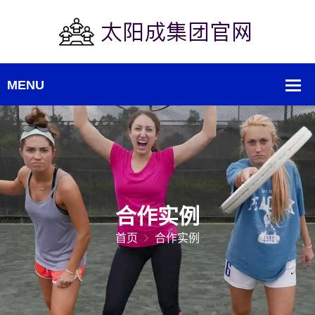
合作实例
首页
合作实例