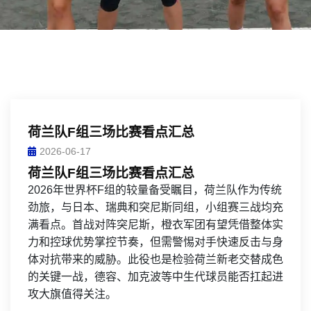
荷兰队F组三场比赛看点汇总
2026-06-17
荷兰队F组三场比赛看点汇总
2026年世界杯F组的较量备受瞩目，荷兰队作为传统
劲旅，与日本、瑞典和突尼斯同组，小组赛三战均充
满看点。首战对阵突尼斯，橙衣军团有望凭借整体实
力和控球优势掌控节奏，但需警惕对手快速反击与身
体对抗带来的威胁。此役也是检验荷兰新老交替成色
的关键一战，德容、加克波等中生代球员能否扛起进
攻大旗值得关注。