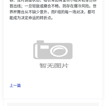
容、及时调整状态，橙衣军团有望以小组头名身份昂
首出线；一旦轻敌或磨合不畅，则存在爆冷风险。世
界杯舞台从不缺少意外，而F组的每一场对决，都可
能成为决定命运的转折点。
上一篇