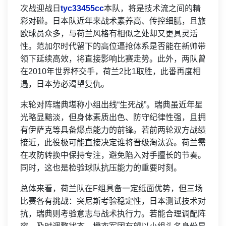
次战迎战日
tyc33455cc
本队，将是技术流之间的精
彩对碰。日本队近年来战术素养高、传控细腻，且旅
欧球员众多，与荷兰风格有相似之处却又更具灵活
性。范加尔时代留下的高位逼抢体系是否能在新帅带
领下延续高效，将直接影响比赛走势。此外，两队曾
在2010年世界杯交手，荷兰2比1取胜，此番再度相
遇，日本势必渴望复仇。
末轮对阵瑞典堪称小组出线“生死战”。瑞典虽近年星
光略显黯淡，但身体素质出色、防守纪律性强，且拥
有伊萨克等具备爆点能力的前锋。若前两轮双方战绩
接近，此役极可能直接决定谁将晋级淘汰赛。荷兰需
在攻防转换中保持专注，避免陷入对手擅长的节奏。
同时，这也是检验球队抗压能力的重要时刻。
总体来看，荷兰队在F组具备一定纸面优势，但三场
比赛各有挑战：突尼斯考验稳定性，日本测试技术对
抗，瑞典则考验意志与战术执行力。若能合理调配阵