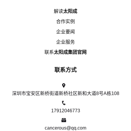
解读
太阳成
合作实例
企业要闻
企业服务
联系
太阳成集团官网
联系方式
深圳市宝安区新桥街道新桥社区新和大道8号A栋108
17912046773
cancerous@qq.com