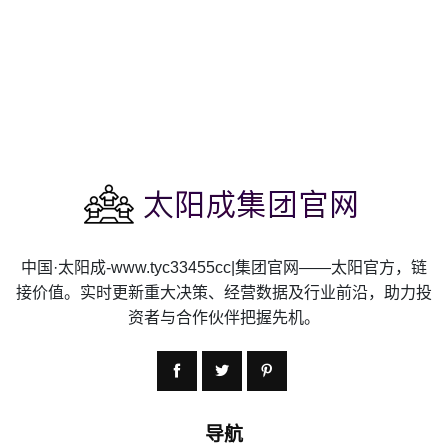
中国·太阳成-www.tyc33455cc|集团官网——太阳官方，链
接价值。实时更新重大决策、经营数据及行业前沿，助力投
资者与合作伙伴把握先机。
导航