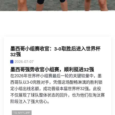
墨西哥小组赛收官：3-0取胜后进入世界杯
32强
2026-07-07
墨西哥强势收官小组赛，顺利挺进32强
在2026年世界杯小组赛最后一轮的关键较量中，墨
西哥队以3-0完胜对手，凭借这场酣畅淋漓的胜利锁
定小组出线名额，成功晋级本届世界杯32强。此役
不仅展现了球队整体状态的回升，也为他们在淘汰赛
阶段注入了强大信心。