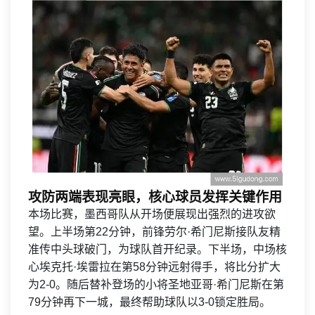
攻防两端表现亮眼，核心球员发挥关键作用
本场比赛，墨西哥队从开场便展现出强烈的进攻欲
望。上半场第22分钟，前锋劳尔·希门尼斯接队友精
准传中头球破门，为球队首开纪录。下半场，中场核
心埃克托·埃雷拉在第58分钟远射得手，将比分扩大
为2-0。随后替补登场的小将圣地亚哥·希门尼斯在第
79分钟再下一城，最终帮助球队以3-0锁定胜局。