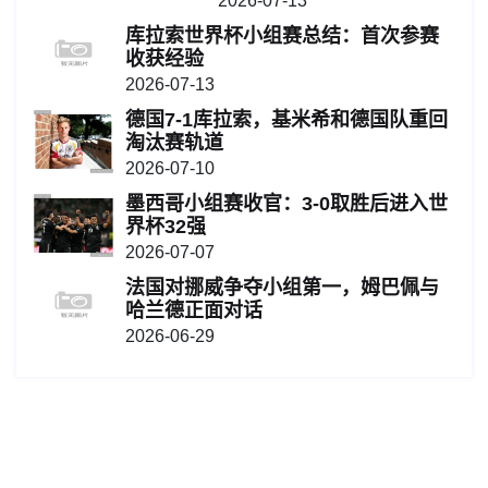
2026-07-13
库拉索世界杯小组赛总结：首次参赛
收获经验
2026-07-13
德国7-1库拉索，基米希和德国队重回
淘汰赛轨道
2026-07-10
墨西哥小组赛收官：3-0取胜后进入世
界杯32强
2026-07-07
法国对挪威争夺小组第一，姆巴佩与
哈兰德正面对话
2026-06-29