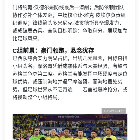
门将约翰·沃德尔是防线最后一道闸；后防依赖团队
协作弥补个体差距；中场核心让-雅克·皮埃尔负责组
织调度；锋线箭头多米尼克·法贡德斯具备爆发力，
或成破局奇兵。全队目标明确：争取积分，展现加勒
比足球风采。
C组前景：豪门领跑，悬念犹存
巴西队综合实力明显占优，出线几无悬念，目标直指
小组头名。摩洛哥凭借成熟体系与大赛经验，有望与
苏格兰争夺第二席。苏格兰若能发挥中场硬度与定位
球优势，或压制海地并逼平摩洛哥。而海地虽处劣
势，但足球世界从不乏奇迹——若首战爆冷抢分，或
将搅动整个小组格局。