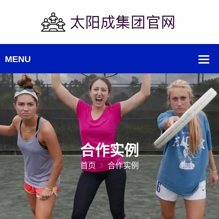
合作实例
首页
合作实例