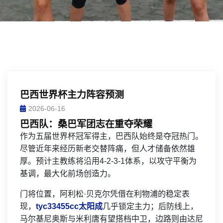
巴西世界杯主力阵容预测
2026-06-16
巴西队：桑巴军团志在重夺荣耀
作为五届世界杯冠军得主，巴西队始终是夺冠热门。
尽管近年来经历新老交替阵痛，但人才储备依然雄
厚。预计主教练将沿用4-2-3-1体系，以攻守平衡为
基调，最大化前场创造力。
门将位置，阿利松·贝克尔凭借在利物浦的稳定表
现，
tyc33455cc太阳成
几乎锁定主力；后防线上，
马尔基尼奥斯与米利唐有望搭档中卫，边路则由达尼