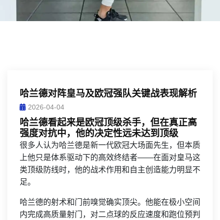
哈兰德对阵皇马及欧冠强队关键战表现解析
2026-04-04
哈兰德看起来是欧冠顶级杀手，但在真正高
强度对抗中，他的决定性远未达到顶级
很多人认为哈兰德是新一代欧冠大场面先生，但本质
上他只是体系驱动下的高效终结者——在面对皇马这
类顶级防线时，他的战术作用和自主创造能力明显不
足。
哈兰德的射术和门前嗅觉确实顶尖。他能在极小空间
内完成高质量射门，对二点球的反应速度和跑位预判