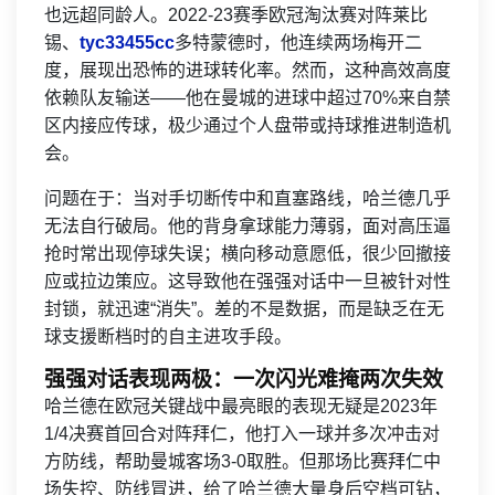
也远超同龄人。2022-23赛季欧冠淘汰赛对阵莱比
锡、
tyc33455cc
多特蒙德时，他连续两场梅开二
度，展现出恐怖的进球转化率。然而，这种高效高度
依赖队友输送——他在曼城的进球中超过70%来自禁
区内接应传球，极少通过个人盘带或持球推进制造机
会。
问题在于：当对手切断传中和直塞路线，哈兰德几乎
无法自行破局。他的背身拿球能力薄弱，面对高压逼
抢时常出现停球失误；横向移动意愿低，很少回撤接
应或拉边策应。这导致他在强强对话中一旦被针对性
封锁，就迅速“消失”。差的不是数据，而是缺乏在无
球支援断档时的自主进攻手段。
强强对话表现两极：一次闪光难掩两次失效
哈兰德在欧冠关键战中最亮眼的表现无疑是2023年
1/4决赛首回合对阵拜仁，他打入一球并多次冲击对
方防线，帮助曼城客场3-0取胜。但那场比赛拜仁中
场失控、防线冒进，给了哈兰德大量身后空档可钻，