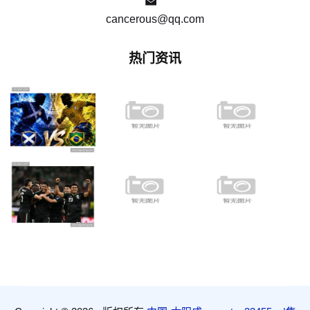
cancerous@qq.com
热门资讯