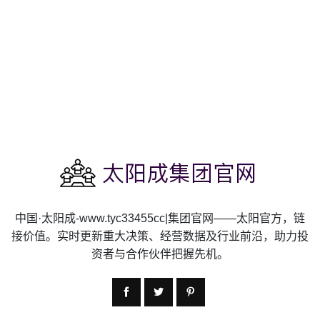
中国·太阳成-www.tyc33455cc|集团官网——太阳官方，链
接价值。实时更新重大决策、经营数据及行业前沿，助力投
资者与合作伙伴把握先机。