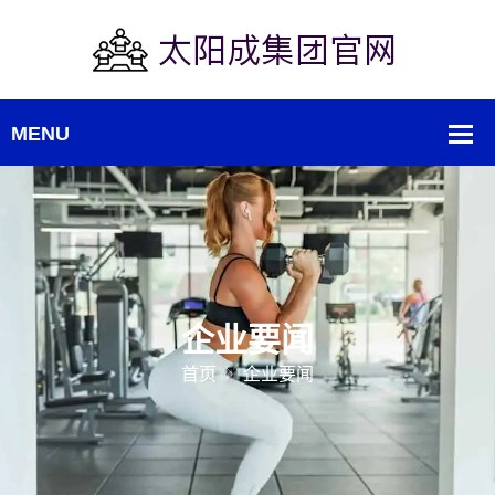
企业要闻
首页
企业要闻