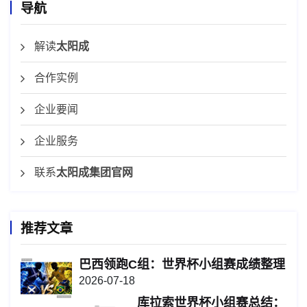
导航
解读
太阳成
合作实例
企业要闻
企业服务
联系
太阳成集团官网
推荐文章
巴西领跑C组：世界杯小组赛成绩整理
2026-07-18
库拉索世界杯小组赛总结：