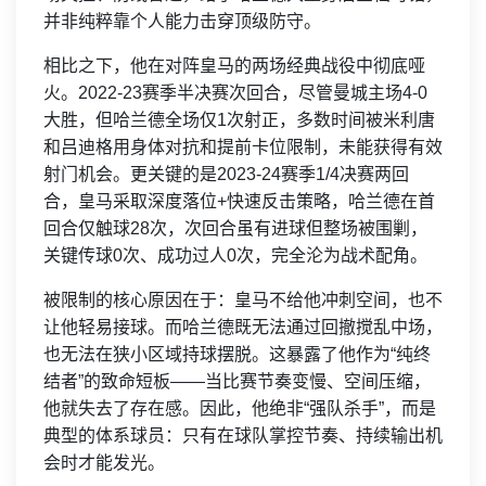
并非纯粹靠个人能力击穿顶级防守。
相比之下，他在对阵皇马的两场经典战役中彻底哑
火。2022-23赛季半决赛次回合，尽管曼城主场4-0
大胜，但哈兰德全场仅1次射正，多数时间被米利唐
和吕迪格用身体对抗和提前卡位限制，未能获得有效
射门机会。更关键的是2023-24赛季1/4决赛两回
合，皇马采取深度落位+快速反击策略，哈兰德在首
回合仅触球28次，次回合虽有进球但整场被围剿，
关键传球0次、成功过人0次，完全沦为战术配角。
被限制的核心原因在于：皇马不给他冲刺空间，也不
让他轻易接球。而哈兰德既无法通过回撤搅乱中场，
也无法在狭小区域持球摆脱。这暴露了他作为“纯终
结者”的致命短板——当比赛节奏变慢、空间压缩，
他就失去了存在感。因此，他绝非“强队杀手”，而是
典型的体系球员：只有在球队掌控节奏、持续输出机
会时才能发光。