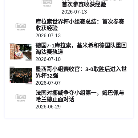
首次参赛收获经验
2026-07-13
库拉索世界杯小组赛总结：首次参赛
收获经验
2026-07-13
德国7-1库拉索，基米希和德国队重回
淘汰赛轨道
2026-07-10
墨西哥小组赛收官：3-0取胜后进入世
界杯32强
2026-07-07
法国对挪威争夺小组第一，姆巴佩与
哈兰德正面对话
2026-06-29