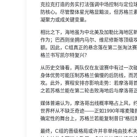
克拉克打造的务实打法强调中场控制与定位球
防核心。尽管整体星光略显黯淡，但苏格兰
凝聚力或成关键变量。
相比之下，海地虽为中北美及加勒比海地区
作为；巴西则坐拥内马尔、维尼修斯等顶级
额。因此，C组真正的悬念落在第二张淘汰
格兰书写凯尔特复兴？
从历史交锋看，两队仅在友谊赛中有过一次
身体优势可能压制苏格兰偏慢的后防线，而
攻。此外，赛程安排亦影响走势：若摩洛哥
之若苏格兰能在第二轮击败海地后与摩洛哥
媒体普遍认为，摩洛哥出线概率略占上风，约
世界杯从不缺乏奇迹——正如1990年喀麦隆
确定性的舞台上，苏格兰若能复制昔日“格拉
最终，C组的晋级格局或许并非单纯由技术