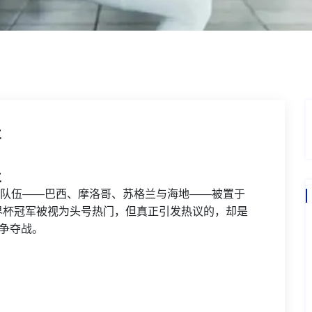
兰
兰
支队伍——巴西、摩洛哥、苏格兰与海地——被置于
界杯冠军被视为头号热门，但真正引发热议的，却是
线争夺战。