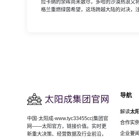
拉卡纳的余晖尚未散尽，多哈的沙漠热浪又
格兰重燃绿茵希望，这场跨越大陆的对决，
导航
解读
太
中国·太阳成-www.tyc33455cc|集团官
合作实
网——太阳官方，链接价值。实时更
企业要
新重大决策、经营数据及行业前沿，