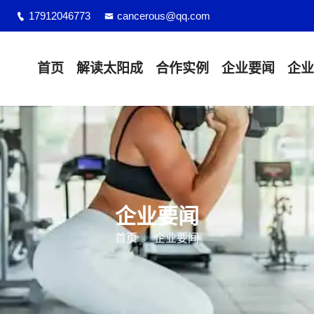
8
17912046773
cancerous@qq.com
首页
解读
太阳成
合作实例
企业要闻
企业
企业要闻
首页
企业要闻