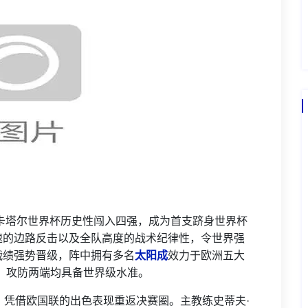
年卡塔尔世界杯历史性闯入四强，成为首支跻身世界杯
速的边路反击以及全队高度的战术纪律性，令世界强
战绩强势晋级，阵中拥有多名
太阳成
效力于欧洲五大
，攻防两端均具备世界级水准。
，凭借欧国联的出色表现重返决赛圈。主教练史蒂夫·