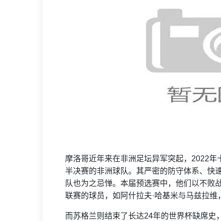
摩洛哥近年来在非洲足坛异军突起，2022
半决赛的非洲球队。其严密的防守体系、快
队也为之忌惮。本届预选赛中，他们以不败
联赛的球员，如阿什拉夫·哈基米与马兹拉维
而苏格兰则结束了长达24年的世界杯缺席史