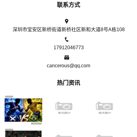
联系方式
深圳市宝安区新桥街道新桥社区新和大道8号A栋108
17912046773
cancerous@qq.com
热门资讯