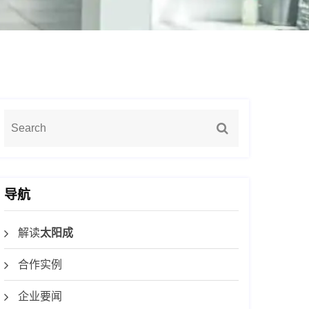
导航
解读
太阳成
合作实例
企业要闻