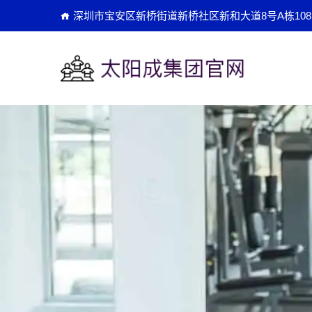
深圳市宝安区新桥街道新桥社区新和大道8号A栋10