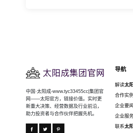
导航
解读
太
中国·太阳成-www.tyc33455cc|集团官
合作实
网——太阳官方，链接价值。实时更
企业要
新重大决策、经营数据及行业前沿，
助力投资者与合作伙伴把握先机。
企业服
联系
太