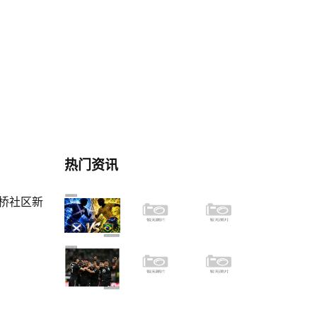
热门资讯
桥社区新