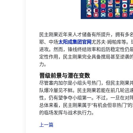
民主刚果近年来人才储备有所提升，拥有多名
耶、中场
太阳成集团官网
尤苏夫·姆帕库等
进攻。然而，锋线终结效率和后防稳定性仍
定性作用，民主刚果完全具备搅局甚至逆袭
力。
晋级前景与潜在变数
尽管塞内加尔是小组头号热门，但民主刚果
队爆冷屡见不鲜。民主刚果若能在前几轮迅
性，仍有望争夺小组第一。不过，一旦在对
总体来看，民主刚果属于“有机会但非热门”的
的临场发挥与战术执行力。
上一篇