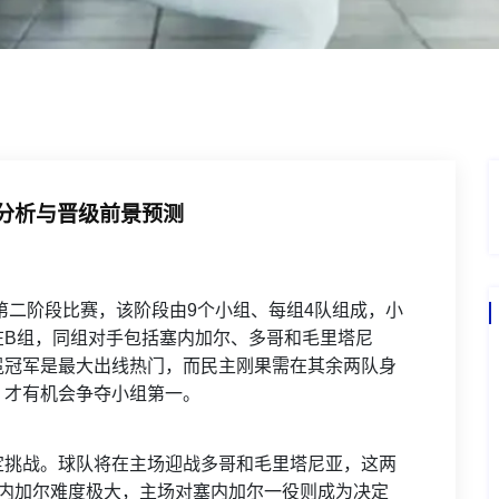
程分析与晋级前景预测
赛第二阶段比赛，该阶段由9个小组、每组4队组成，小
在B组，同组对手包括塞内加尔、多哥和毛里塔尼
冕冠军是最大出线热门，而民主刚果需在其余两队身
，才有机会争夺小组第一。
定挑战。球队将在主场迎战多哥和毛里塔尼亚，这两
塞内加尔难度极大，主场对塞内加尔一役则成为决定