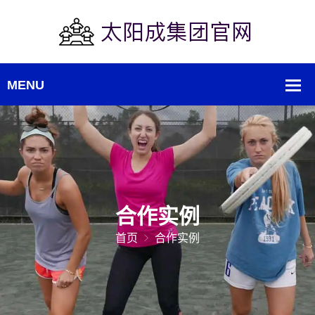
合作实例
首页
合作实例