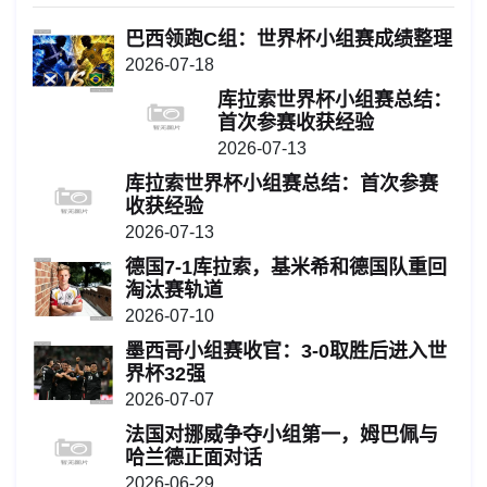
巴西领跑C组：世界杯小组赛成绩整理
2026-07-18
库拉索世界杯小组赛总结：
首次参赛收获经验
2026-07-13
库拉索世界杯小组赛总结：首次参赛
收获经验
2026-07-13
德国7-1库拉索，基米希和德国队重回
淘汰赛轨道
2026-07-10
墨西哥小组赛收官：3-0取胜后进入世
界杯32强
2026-07-07
法国对挪威争夺小组第一，姆巴佩与
哈兰德正面对话
2026-06-29