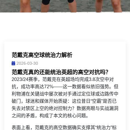
范戴克高空球统治力解析
2026-03-30
范戴克真的还能统治英超的高空对抗吗？
2023/24赛季，范戴克在英超场均完成3.8次空中对
抗，成功率高达72%——这一数据看似依旧强势。但
利物浦在关键战中屡次被对手通过定位球或边路传中
破门，球迷和媒体开始质疑：这位昔日“空霸”是否已
失去对禁区上空的绝对控制力？数据亮眼与实战漏洞
之间的矛盾，构成了本文的核心问题。
表面上看，范戴克的高空数据确实支撑其“统治力”标