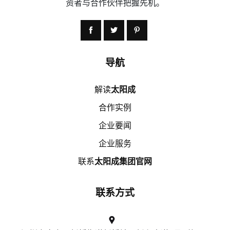
资者与合作伙伴把握先机。
导航
解读
太阳成
合作实例
企业要闻
企业服务
联系
太阳成集团官网
联系方式