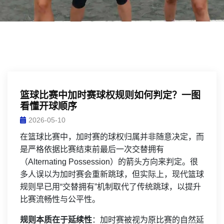
篮球比赛中加时赛球权规则如何判定？一图
看懂开球顺序
2026-05-10
在篮球比赛中，加时赛的球权归属并非随意决定，而
是严格依据比赛结束前最后一次交替拥有
（Alternating Possession）的箭头方向来判定。很
多人误以为加时赛会重新跳球，但实际上，现代篮球
规则早已用“交替拥有”机制取代了传统跳球，以提升
比赛流畅性与公平性。
规则本质在于延续性
：加时赛被视为原比赛的自然延