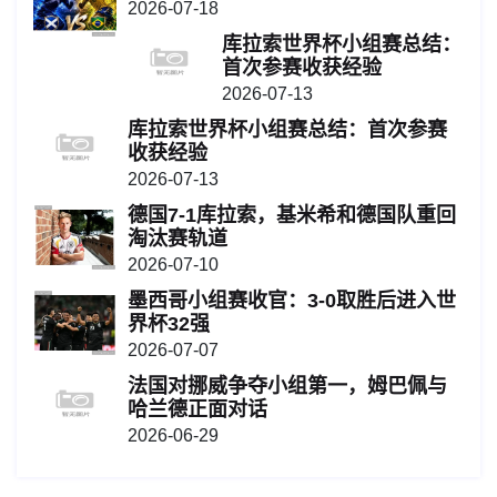
2026-07-18
库拉索世界杯小组赛总结：
首次参赛收获经验
2026-07-13
库拉索世界杯小组赛总结：首次参赛
收获经验
2026-07-13
德国7-1库拉索，基米希和德国队重回
淘汰赛轨道
2026-07-10
墨西哥小组赛收官：3-0取胜后进入世
界杯32强
2026-07-07
法国对挪威争夺小组第一，姆巴佩与
哈兰德正面对话
2026-06-29