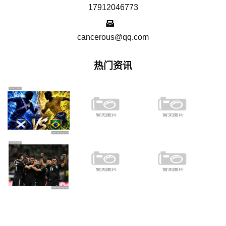
17912046773
cancerous@qq.com
热门资讯