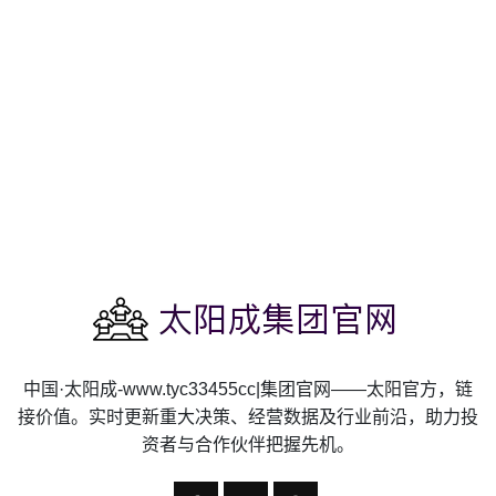
中国·太阳成-www.tyc33455cc|集团官网——太阳官方，链
接价值。实时更新重大决策、经营数据及行业前沿，助力投
资者与合作伙伴把握先机。