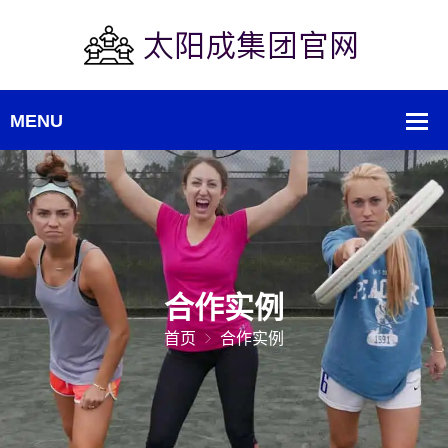
合作实例
首页
合作实例