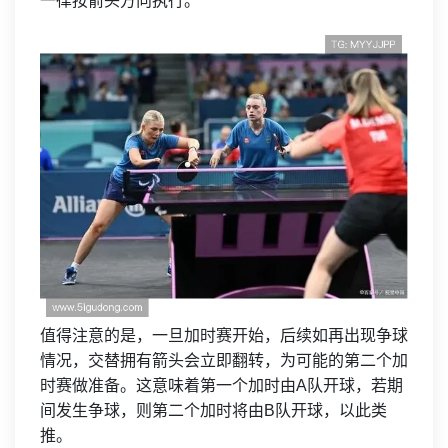
一律按箭头方向执行。
值得注意的是，一旦加时赛开始，后续如再出现争球
情况，交替拥有箭头会立即翻转，为可能的第二个加
时赛做准备。这意味着第一个加时由A队开球，若期
间发生争球，则第二个加时将由B队开球，以此类
推。